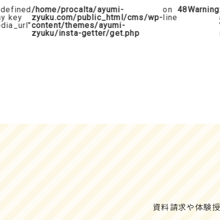
fined
/home/procalta/ayumi-
on
48
Warning
: 
key
zyuku.com/public_html/cms/wp-
line
ar
_url"
content/themes/ayumi-
"m
zyuku/insta-getter/get.php
in
資料請求や体験