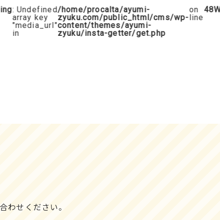
g
: Undefined
/home/procalta/ayumi-
on
48
War
array key
zyuku.com/public_html/cms/wp-
line
"media_url"
content/themes/ayumi-
in
zyuku/insta-getter/get.php
合わせください。