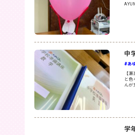
AYUM
中
#あ
【瀬
と色
んが
学