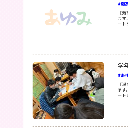
#瀬
【瀬
ます
ート
学
#あ
【瀬
ます
ート