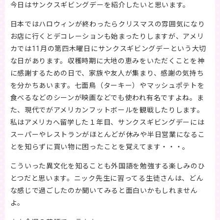
今日はサンクスギビングデーを紹介したいと思います。
日本ではハロウィンが終わったらクリスマスの雰囲気になり
お店に行くとデコレーションも始まったりしますが、アメリ
カでは11月の第四木曜日にサンクスギビングデーという大切
な日があります。収穫時期に大地の恵みをいただくことを神
に感謝するための日で、家族や友人が集まり、感謝の気持ち
を分かちあいます。七面鳥（ターキー）やマッシュポテトを
食べるなどのシーンが映画などでも使われ有名ですよね。ま
た、現代でがアメリカンフットボールを観戦したりします。
私はアメリカへ留学した１年目、サンクスギビングデーには
スーパーやレストランがほとんどが休みや半日営業になるこ
とを知らずに買い物に困ったことを覚えてます・・・。
こういった異文化を知ることも外国語を勉強する楽しみのひ
とつだと思います。ニック先生に習ってる生徒さんは、どん
な感じで過ごしたのか聞いてみると面白いかもしれません
よ。