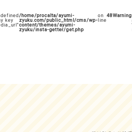
efined
/home/procalta/ayumi-
on
48
Warning
: 
 key
zyuku.com/public_html/cms/wp-
line
ar
a_url"
content/themes/ayumi-
"m
zyuku/insta-getter/get.php
in