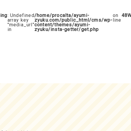
g
: Undefined
/home/procalta/ayumi-
on
48
War
array key
zyuku.com/public_html/cms/wp-
line
"media_url"
content/themes/ayumi-
in
zyuku/insta-getter/get.php