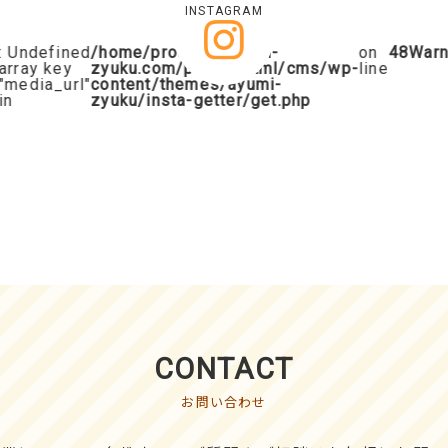
INSTAGRAM
Undefined
/home/procalta/ayumi-
on
48
Warnin
ray key
zyuku.com/public_html/cms/wp-
line
edia_url"
content/themes/ayumi-
zyuku/insta-getter/get.php
CONTACT
お問い合わせ