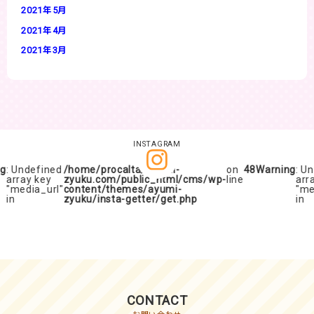
2021年5月
2021年4月
2021年3月
INSTAGRAM
g
: Undefined
/home/procalta/ayumi-
on
48
Warning
: Un
array key
zyuku.com/public_html/cms/wp-
line
arra
"media_url"
content/themes/ayumi-
"med
in
zyuku/insta-getter/get.php
in
CONTACT